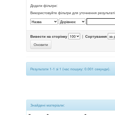
Додати фільтри:
Використовуйте фільтри для уточнення результаті
Вивести на сторінку
|
Сортування
Результати 1-1 зі 1 (час пошуку: 0.001 секунди).
Знайдені матеріали: