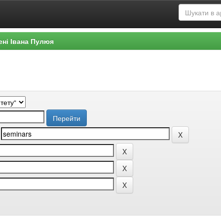
ені Івана Пулюя