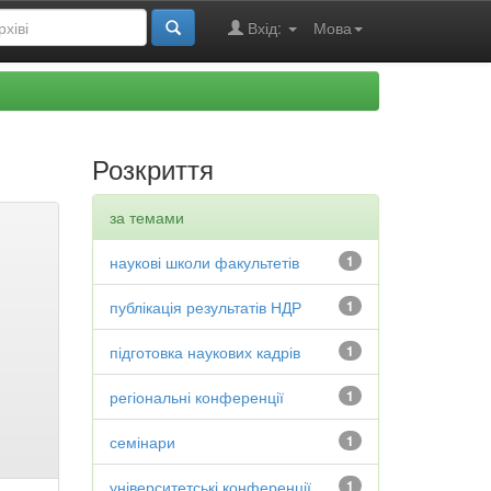
Вхід:
Мова
Розкриття
за темами
наукові школи факультетів
1
публікація результатів НДР
1
підготовка наукових кадрів
1
регіональні конференції
1
семінари
1
університетські конференції
1