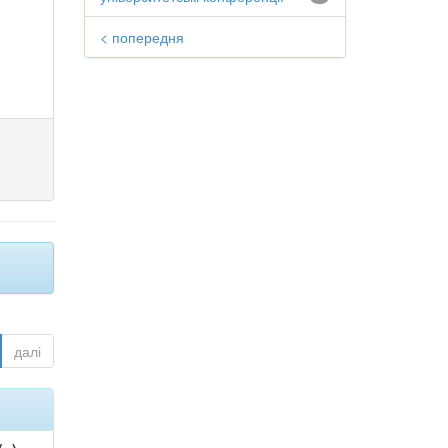
< попередня
далі