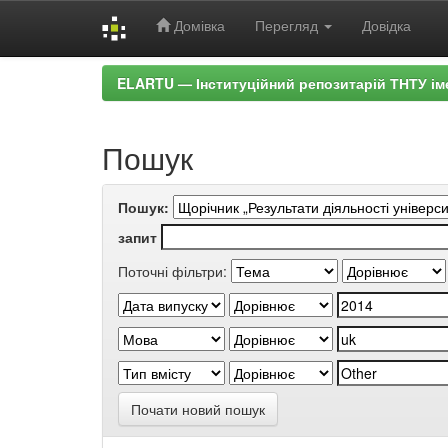
Домівка
Перегляд
Довідка
Skip
ELARTU — Інституційний репозитарій ТНТУ ім
navigation
Пошук
Пошук:
запит
Поточні фільтри:
Почати новий пошук