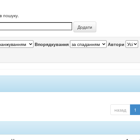
в пошуку.
Впорядкування
Автори
назад
1