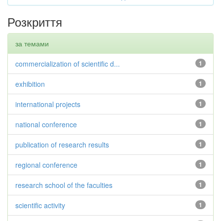
Розкриття
за темами
commercialization of scientific d...
1
exhibition
1
international projects
1
national conference
1
publication of research results
1
regional conference
1
research school of the faculties
1
scientific activity
1