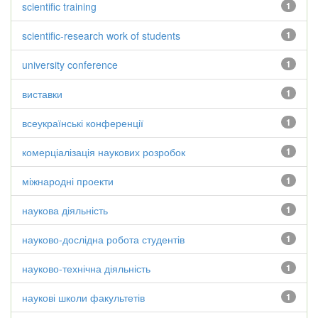
scientific training
1
scientific-research work of students
1
university conference
1
виставки
1
всеукраїнські конференції
1
комерціалізація наукових розробок
1
міжнародні проекти
1
наукова діяльність
1
науково-дослідна робота студентів
1
науково-технічна діяльність
1
наукові школи факультетів
1