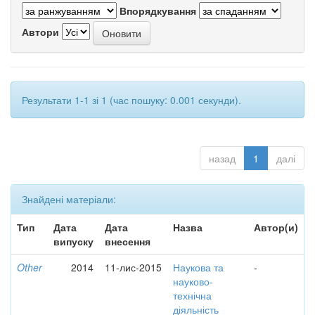
Впорядкування
Автори
Результати 1-1 зі 1 (час пошуку: 0.001 секунди).
назад
1
далі
Знайдені матеріали:
Тип
Дата
Дата
Назва
Автор(и)
випуску
внесення
Other
2014
11-лис-2015
Наукова та
-
науково-
технічна
діяльність