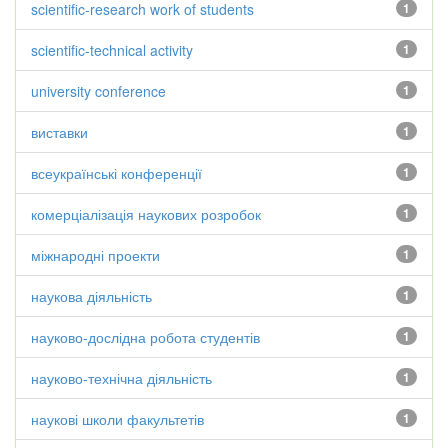
scientific-research work of students
1
scientific-technical activity
1
university conference
1
виставки
1
всеукраїнські конференції
1
комерціалізація наукових розробок
1
міжнародні проекти
1
наукова діяльність
1
науково-дослідна робота студентів
1
науково-технічна діяльність
1
наукові школи факультетів
1