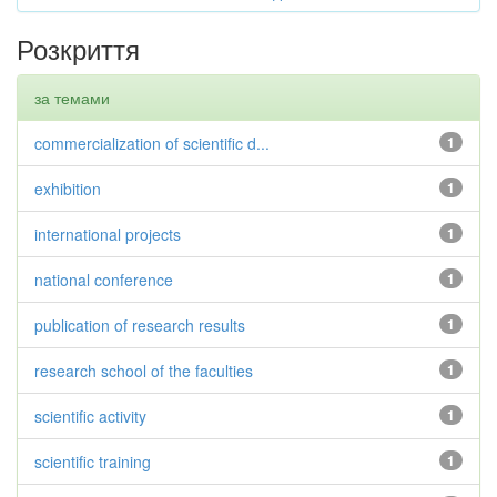
Розкриття
за темами
commercialization of scientific d...
1
exhibition
1
international projects
1
national conference
1
publication of research results
1
research school of the faculties
1
scientific activity
1
scientific training
1