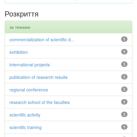
Розкриття
за темами
commercialization of scientific d...
1
exhibition
1
international projects
1
publication of research results
1
regional conference
1
research school of the faculties
1
scientific activity
1
scientific training
1