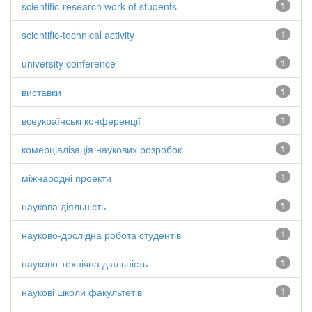
scientific-research work of students
1
scientific-technical activity
1
university conference
1
виставки
1
всеукраїнські конференції
1
комерціалізація наукових розробок
1
міжнародні проекти
1
наукова діяльність
1
науково-дослідна робота студентів
1
науково-технічна діяльність
1
наукові школи факультетів
1