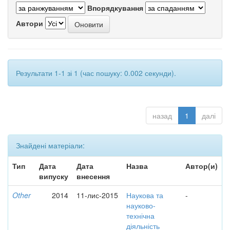
Впорядкування
Автори
Результати 1-1 зі 1 (час пошуку: 0.002 секунди).
назад
1
далі
Знайдені матеріали:
Тип
Дата
Дата
Назва
Автор(и)
випуску
внесення
Other
2014
11-лис-2015
Наукова та
-
науково-
технічна
діяльність