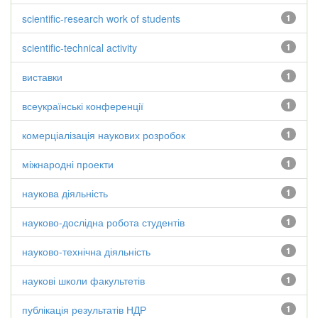
scientific-research work of students
1
scientific-technical activity
1
виставки
1
всеукраїнські конференції
1
комерціалізація наукових розробок
1
міжнародні проекти
1
наукова діяльність
1
науково-дослідна робота студентів
1
науково-технічна діяльність
1
наукові школи факультетів
1
публікація результатів НДР
1