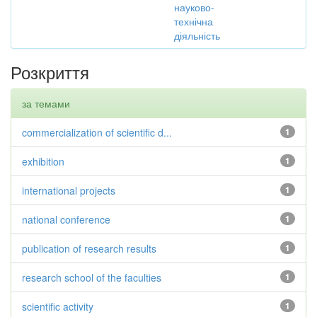
науково-
технічна
діяльність
Розкриття
за темами
commercialization of scientific d...
1
exhibition
1
international projects
1
national conference
1
publication of research results
1
research school of the faculties
1
scientific activity
1