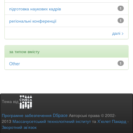
підготовка наукових кадрів
1
регіональні конференції
1
далі >
за типом вмісту
Other
1
Тема від
Програмне забезпечення DSpace
Авторські права © 2002-
2013
Массачусетський технологічний інститут
та
Х’юлет Пакард
-
Зворотний зв’язок