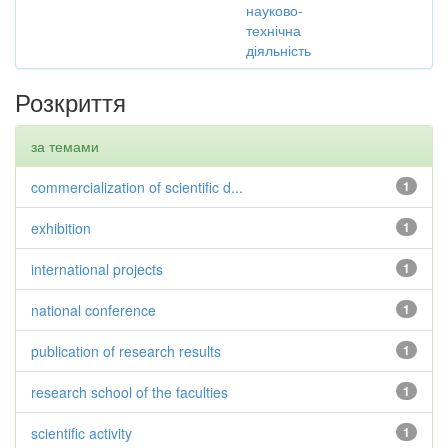
науково-
технічна
діяльність
Розкриття
за темами
commercialization of scientific d...
1
exhibition
1
international projects
1
national conference
1
publication of research results
1
research school of the faculties
1
scientific activity
1