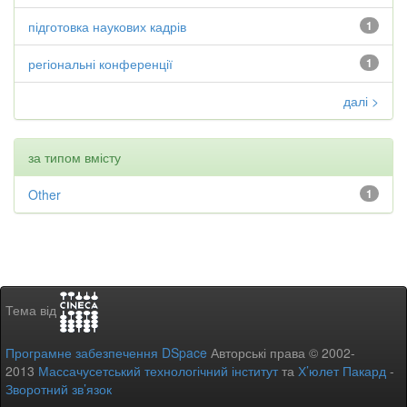
підготовка наукових кадрів
1
регіональні конференції
1
далі >
за типом вмісту
Other
1
Тема від
Програмне забезпечення DSpace
Авторські права © 2002-
2013
Массачусетський технологічний інститут
та
Х’юлет Пакард
-
Зворотний зв’язок