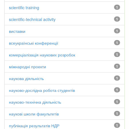
scientific training
1
scientific-technical activity
1
виставки
1
всеукраїнські конференції
1
комерціалізація наукових розробок
1
міжнародні проекти
1
наукова діяльність
1
науково-дослідна робота студентів
1
науково-технічна діяльність
1
наукові школи факультетів
1
публікація результатів НДР
1