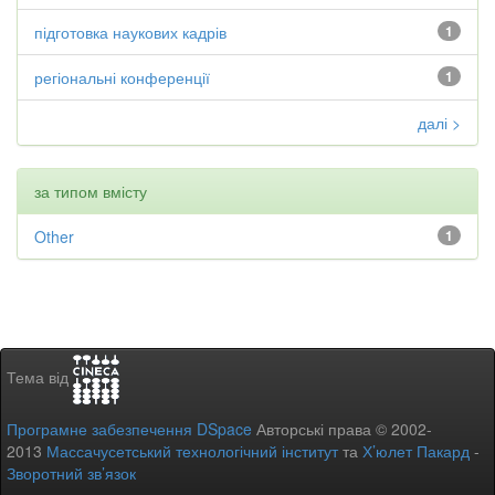
підготовка наукових кадрів
1
регіональні конференції
1
далі >
за типом вмісту
Other
1
Тема від
Програмне забезпечення DSpace
Авторські права © 2002-
2013
Массачусетський технологічний інститут
та
Х’юлет Пакард
-
Зворотний зв’язок