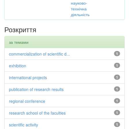
науково-
технічна
діяльність
Розкриття
за темами
commercialization of scientific d...
1
exhibition
1
international projects
1
publication of research results
1
regional conference
1
research school of the faculties
1
scientific activity
1