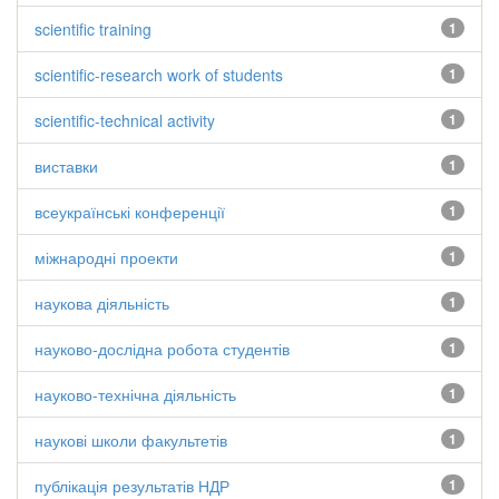
scientific training
1
scientific-research work of students
1
scientific-technical activity
1
виставки
1
всеукраїнські конференції
1
міжнародні проекти
1
наукова діяльність
1
науково-дослідна робота студентів
1
науково-технічна діяльність
1
наукові школи факультетів
1
публікація результатів НДР
1