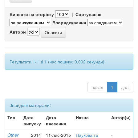
Вивести на сторінку
|
Сортування
Впорядкування
Автори
Результати 1-1 зі 1 (час пошуку: 0.002 секунди).
назад
1
далі
Знайдені матеріали:
Тип
Дата
Дата
Назва
Автор(и)
випуску
внесення
Other
2014
11-лис-2015
Наукова та
-