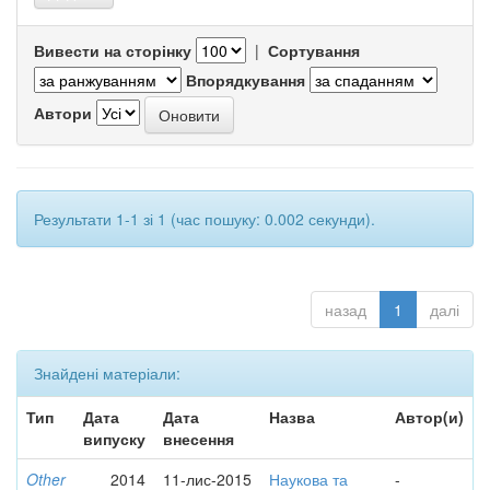
Вивести на сторінку
|
Сортування
Впорядкування
Автори
Результати 1-1 зі 1 (час пошуку: 0.002 секунди).
назад
1
далі
Знайдені матеріали:
Тип
Дата
Дата
Назва
Автор(и)
випуску
внесення
Other
2014
11-лис-2015
Наукова та
-