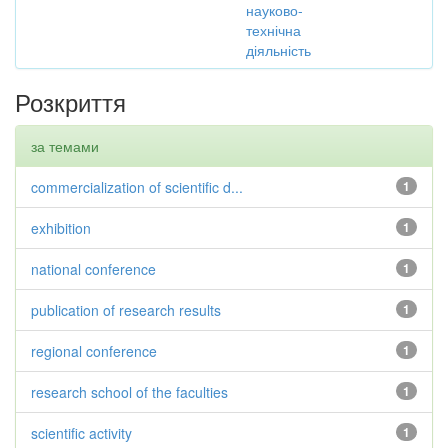
науково-
технічна
діяльність
Розкриття
за темами
commercialization of scientific d...
1
exhibition
1
national conference
1
publication of research results
1
regional conference
1
research school of the faculties
1
scientific activity
1