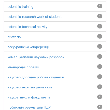
scientific training
1
scientific-research work of students
1
scientific-technical activity
1
виставки
1
всеукраїнські конференції
1
комерціалізація наукових розробок
1
міжнародні проекти
1
науково-дослідна робота студентів
1
науково-технічна діяльність
1
наукові школи факультетів
1
публікація результатів НДР
1