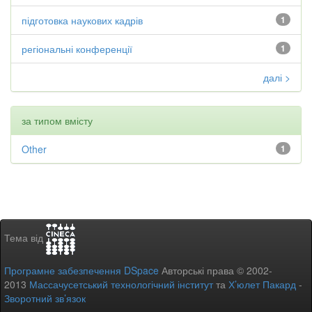
підготовка наукових кадрів
1
регіональні конференції
1
далі >
за типом вмісту
Other
1
Тема від
Програмне забезпечення DSpace
Авторські права © 2002-
2013
Массачусетський технологічний інститут
та
Х’юлет Пакард
-
Зворотний зв’язок