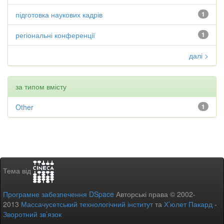
підготовка наукових кадрів
1
регіональні конференції
1
далі >
за типом вмісту
Other
1
Тема від
Програмне забезпечення DSpace
Авторські права © 2002-
2013
Массачусетський технологічний інститут
та
Х’юлет Пакард
-
Зворотний зв’язок