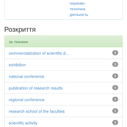
науково-
технічна
діяльність
Розкриття
за темами
commercialization of scientific d...
1
exhibition
1
national conference
1
publication of research results
1
regional conference
1
research school of the faculties
1
scientific activity
1