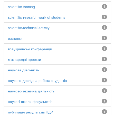
scientific training
1
scientific-research work of students
1
scientific-technical activity
1
виставки
1
всеукраїнські конференції
1
міжнародні проекти
1
наукова діяльність
1
науково-дослідна робота студентів
1
науково-технічна діяльність
1
наукові школи факультетів
1
публікація результатів НДР
1