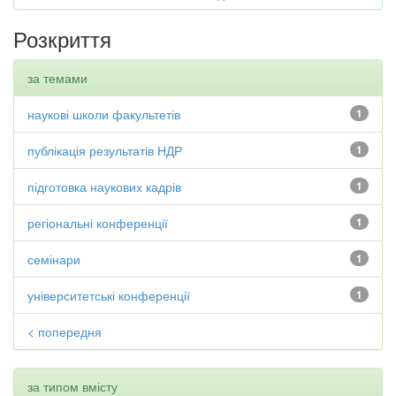
Розкриття
за темами
наукові школи факультетів
1
публікація результатів НДР
1
підготовка наукових кадрів
1
регіональні конференції
1
семінари
1
університетські конференції
1
< попередня
за типом вмісту