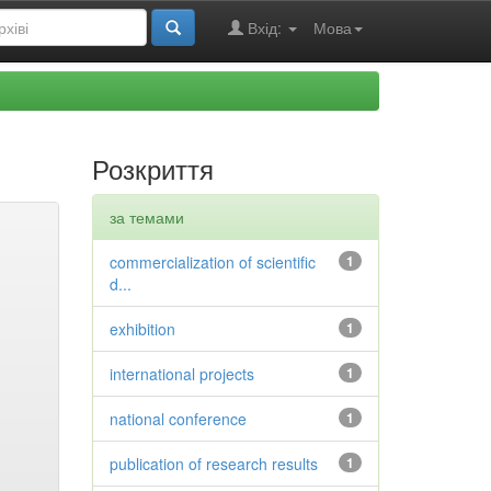
Вхід:
Мова
Розкриття
за темами
commercialization of scientific
1
d...
exhibition
1
international projects
1
national conference
1
publication of research results
1