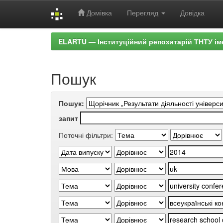
Домівка
Перегляд
Довідка
Skip
ELARTU — Інституційний репозитарій ТНТУ ім
navigation
Пошук
Пошук:
запит
Поточні фільтри: