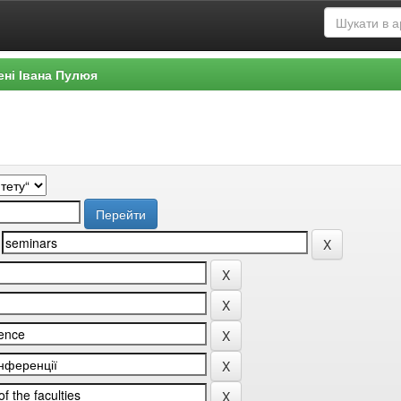
ені Івана Пулюя