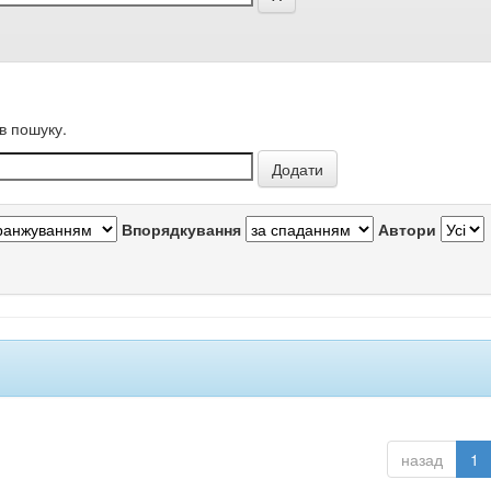
в пошуку.
Впорядкування
Автори
назад
1