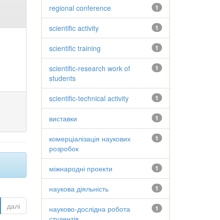
regional conference
1
scientific activity
1
scientific training
1
scientific-research work of
1
students
scientific-technical activity
1
виставки
1
комерціалізація наукових
1
розробок
міжнародні проекти
1
наукова діяльність
1
далі
науково-дослідна робота
1
студентів