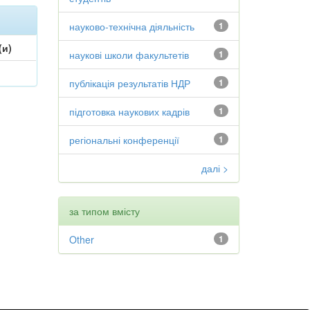
науково-технічна діяльність
1
(и)
наукові школи факультетів
1
публікація результатів НДР
1
підготовка наукових кадрів
1
регіональні конференції
1
далі >
за типом вмісту
Other
1