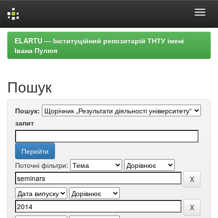
Skip
ELARTU — Інституційний репозитарій ТНТУ імені
navigation
Івана Пулюя
Пошук
Пошук:
запит
Поточні фільтри: