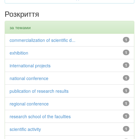
Розкриття
за темами
commercialization of scientific d...
1
exhibition
1
international projects
1
national conference
1
publication of research results
1
regional conference
1
research school of the faculties
1
scientific activity
1