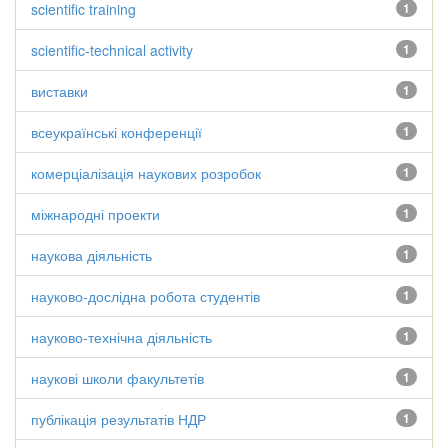
scientific training
1
scientific-technical activity
1
виставки
1
всеукраїнські конференції
1
комерціалізація наукових розробок
1
міжнародні проекти
1
наукова діяльність
1
науково-дослідна робота студентів
1
науково-технічна діяльність
1
наукові школи факультетів
1
публікація результатів НДР
1