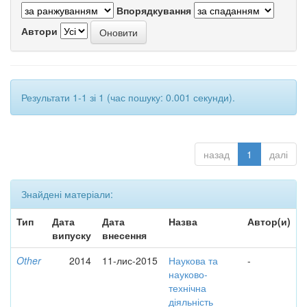
Впорядкування
Автори
Результати 1-1 зі 1 (час пошуку: 0.001 секунди).
назад
1
далі
Знайдені матеріали:
Тип
Дата
Дата
Назва
Автор(и)
випуску
внесення
Other
2014
11-лис-2015
Наукова та
-
науково-
технічна
діяльність