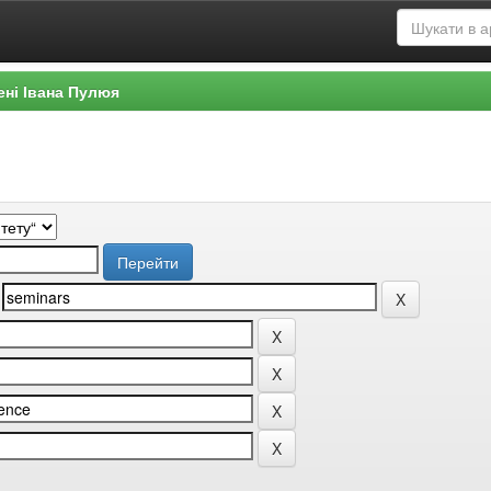
ені Івана Пулюя