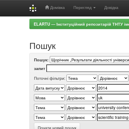
Домівка
Перегляд
Довідка
Skip
ELARTU — Інституційний репозитарій ТНТУ ім
navigation
Пошук
Пошук:
запит
Поточні фільтри:
Почати новий пошук