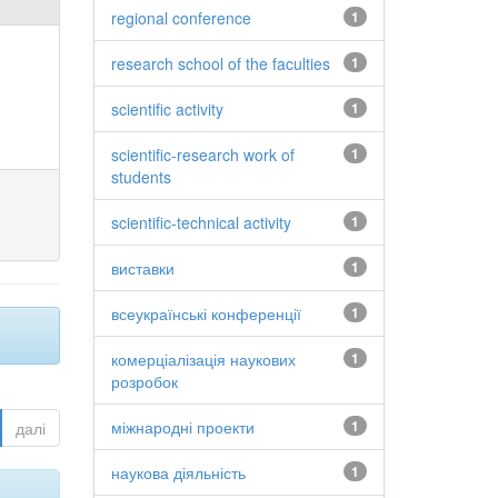
regional conference
1
research school of the faculties
1
scientific activity
1
scientific-research work of
1
students
scientific-technical activity
1
виставки
1
всеукраїнські конференції
1
комерціалізація наукових
1
розробок
міжнародні проекти
1
далі
наукова діяльність
1