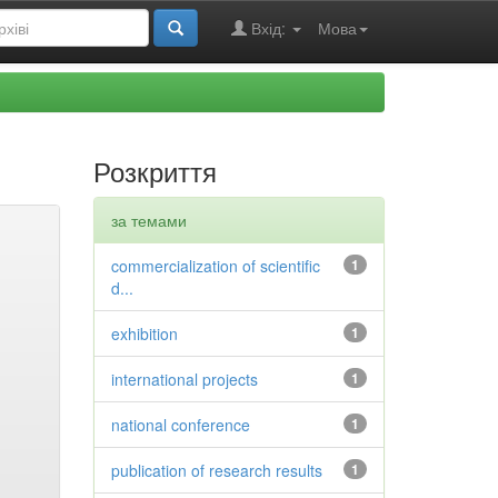
Вхід:
Мова
Розкриття
за темами
commercialization of scientific
1
d...
exhibition
1
international projects
1
national conference
1
publication of research results
1