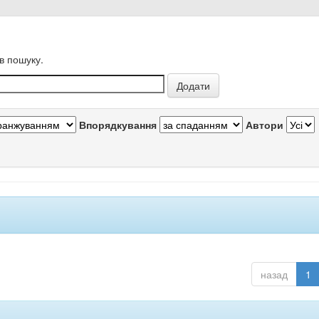
в пошуку.
Впорядкування
Автори
назад
1