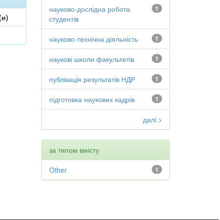
науково-дослідна робота
1
(и)
студентів
науково-технічна діяльність
1
наукові школи факультетів
1
публікація результатів НДР
1
підготовка наукових кадрів
1
далі >
за типом вмісту
Other
1