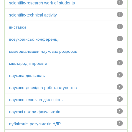
scientific-research work of students
1
scientific-technical activity
1
виставки
1
всеукраїнські конференції
1
комерціалізація наукових розробок
1
міжнародні проекти
1
наукова діяльність
1
науково-дослідна робота студентів
1
науково-технічна діяльність
1
наукові школи факультетів
1
публікація результатів НДР
1