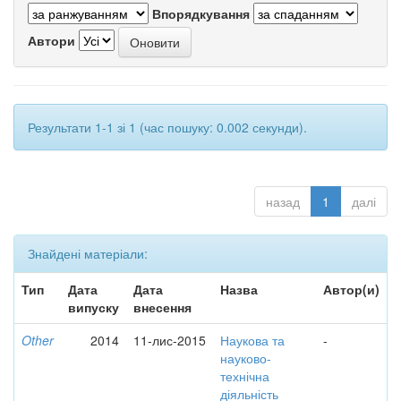
Впорядкування
Автори
Результати 1-1 зі 1 (час пошуку: 0.002 секунди).
назад
1
далі
Знайдені матеріали:
Тип
Дата
Дата
Назва
Автор(и)
випуску
внесення
Other
2014
11-лис-2015
Наукова та
-
науково-
технічна
діяльність