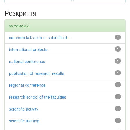
Розкриття
за темами
commercialization of scientific d...
1
international projects
1
national conference
1
publication of research results
1
regional conference
1
research school of the faculties
1
scientific activity
1
scientific training
1