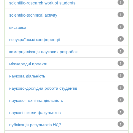
scientific-research work of students
1
scientific-technical activity
1
виставки
1
всеукраїнські конференції
1
комерціалізація наукових розробок
1
міжнародні проекти
1
наукова діяльність
1
науково-дослідна робота студентів
1
науково-технічна діяльність
1
наукові школи факультетів
1
публікація результатів НДР
1