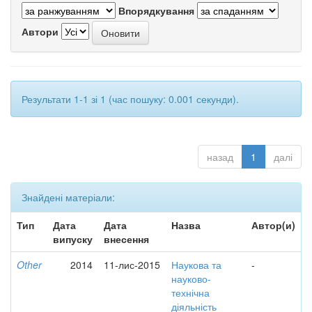
Впорядкування
Автори
Результати 1-1 зі 1 (час пошуку: 0.001 секунди).
назад
1
далі
Знайдені матеріали:
Тип
Дата
Дата
Назва
Автор(и)
випуску
внесення
Other
2014
11-лис-2015
Наукова та
-
науково-
технічна
діяльність