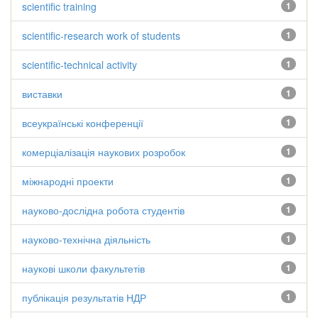
scientific training
1
scientific-research work of students
1
scientific-technical activity
1
виставки
1
всеукраїнські конференції
1
комерціалізація наукових розробок
1
міжнародні проекти
1
науково-дослідна робота студентів
1
науково-технічна діяльність
1
наукові школи факультетів
1
публікація результатів НДР
1