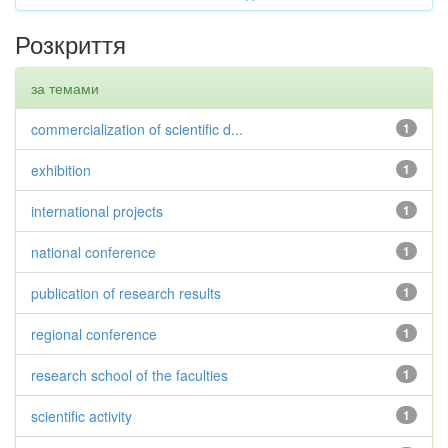
Розкриття
за темами
commercialization of scientific d...
1
exhibition
1
international projects
1
national conference
1
publication of research results
1
regional conference
1
research school of the faculties
1
scientific activity
1