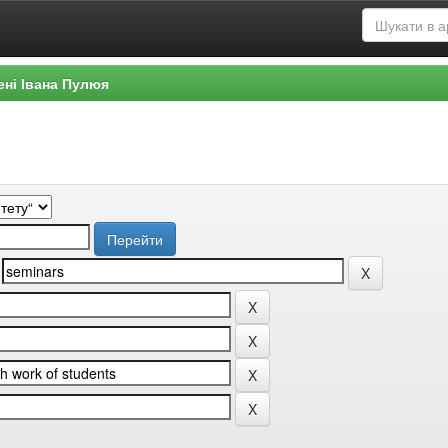
ені Івана Пулюя