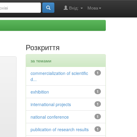
Вхід:
Мова
Розкриття
за темами
commercialization of scientific
1
d...
exhibition
1
international projects
1
national conference
1
publication of research results
1