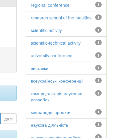
regional conference
1
research school of the faculties
1
scientific activity
1
scientific-technical activity
1
university conference
1
виставки
1
всеукраїнські конференції
1
комерціалізація наукових
1
розробок
міжнародні проекти
1
далі
наукова діяльність
1
науково-дослідна робота
1