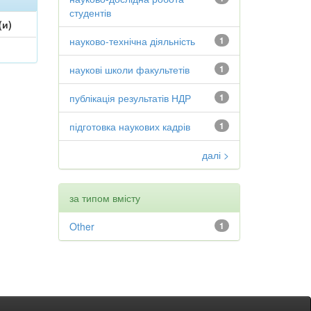
студентів
(и)
науково-технічна діяльність
1
наукові школи факультетів
1
публікація результатів НДР
1
підготовка наукових кадрів
1
далі >
за типом вмісту
Other
1