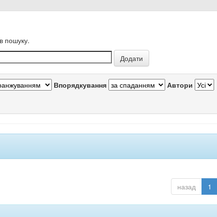
в пошуку.
Впорядкування
Автори
назад
1