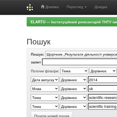
Домівка
Перегляд
Довідка
Skip
ELARTU — Інституційний репозитарій ТНТУ ім
navigation
Пошук
Пошук:
запит
Поточні фільтри:
Почати новий пошук