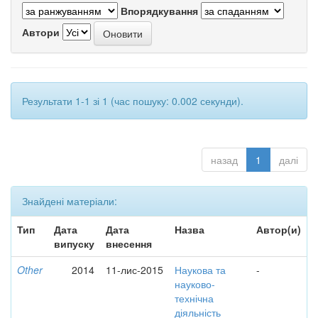
Впорядкування
Автори
Результати 1-1 зі 1 (час пошуку: 0.002 секунди).
назад
1
далі
Знайдені матеріали:
Тип
Дата
Дата
Назва
Автор(и)
випуску
внесення
Other
2014
11-лис-2015
Наукова та
-
науково-
технічна
діяльність