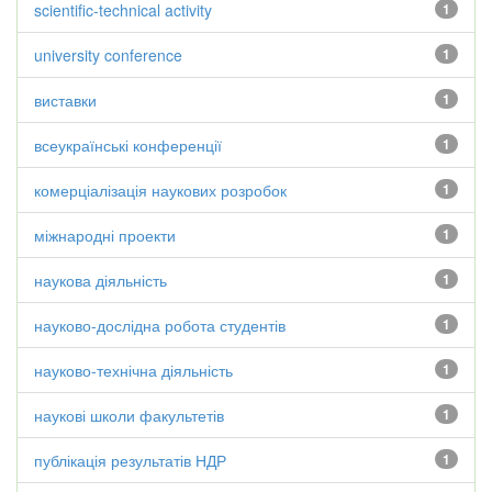
scientific-technical activity
1
university conference
1
виставки
1
всеукраїнські конференції
1
комерціалізація наукових розробок
1
міжнародні проекти
1
наукова діяльність
1
науково-дослідна робота студентів
1
науково-технічна діяльність
1
наукові школи факультетів
1
публікація результатів НДР
1