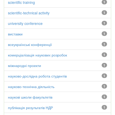
scientific training
1
scientific-technical activity
1
university conference
1
виставки
1
всеукраїнські конференції
1
комерціалізація наукових розробок
1
міжнародні проекти
1
науково-дослідна робота студентів
1
науково-технічна діяльність
1
наукові школи факультетів
1
публікація результатів НДР
1