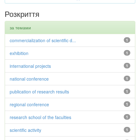
Розкриття
за темами
commercialization of scientific d...
1
exhibition
1
international projects
1
national conference
1
publication of research results
1
regional conference
1
research school of the faculties
1
scientific activity
1