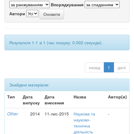
Впорядкування
Автори
Результати 1-1 зі 1 (час пошуку: 0.002 секунди).
назад
1
далі
Знайдені матеріали:
Тип
Дата
Дата
Назва
Автор(и)
випуску
внесення
Other
2014
11-лис-2015
Наукова та
-
науково-
технічна
діяльність