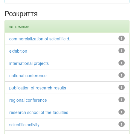
Розкриття
за темами
commercialization of scientific d...
1
exhibition
1
international projects
1
national conference
1
publication of research results
1
regional conference
1
research school of the faculties
1
scientific activity
1