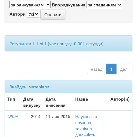
Впорядкування
Автори
Результати 1-1 зі 1 (час пошуку: 0.001 секунди).
назад
1
далі
Знайдені матеріали:
Тип
Дата
Дата
Назва
Автор(и)
випуску
внесення
Other
2014
11-лис-2015
Наукова та
-
науково-
технічна
діяльність