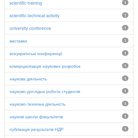
scientific training
1
scientific-technical activity
1
university conference
1
виставки
1
всеукраїнські конференції
1
комерціалізація наукових розробок
1
наукова діяльність
1
науково-дослідна робота студентів
1
науково-технічна діяльність
1
наукові школи факультетів
1
публікація результатів НДР
1