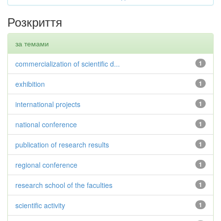
Розкриття
за темами
commercialization of scientific d...
1
exhibition
1
international projects
1
national conference
1
publication of research results
1
regional conference
1
research school of the faculties
1
scientific activity
1