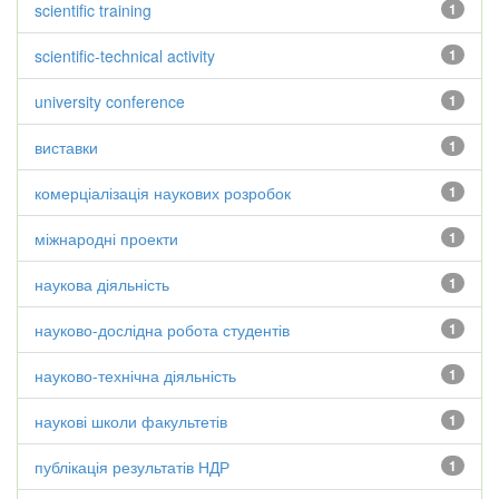
scientific training
1
scientific-technical activity
1
university conference
1
виставки
1
комерціалізація наукових розробок
1
міжнародні проекти
1
наукова діяльність
1
науково-дослідна робота студентів
1
науково-технічна діяльність
1
наукові школи факультетів
1
публікація результатів НДР
1