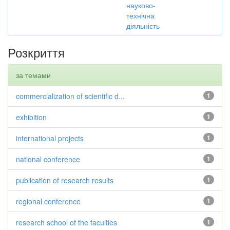
науково-
технічна
діяльність
Розкриття
за темами
commercialization of scientific d...
1
exhibition
1
international projects
1
national conference
1
publication of research results
1
regional conference
1
research school of the faculties
1