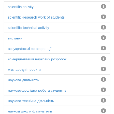
scientific activity
1
scientific-research work of students
1
scientific-technical activity
1
виставки
1
всеукраїнські конференції
1
комерціалізація наукових розробок
1
міжнародні проекти
1
наукова діяльність
1
науково-дослідна робота студентів
1
науково-технічна діяльність
1
наукові школи факультетів
1