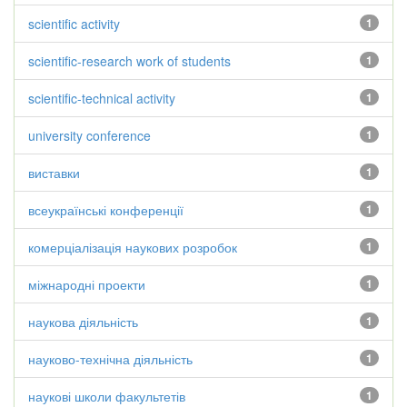
scientific activity
1
scientific-research work of students
1
scientific-technical activity
1
university conference
1
виставки
1
всеукраїнські конференції
1
комерціалізація наукових розробок
1
міжнародні проекти
1
наукова діяльність
1
науково-технічна діяльність
1
наукові школи факультетів
1