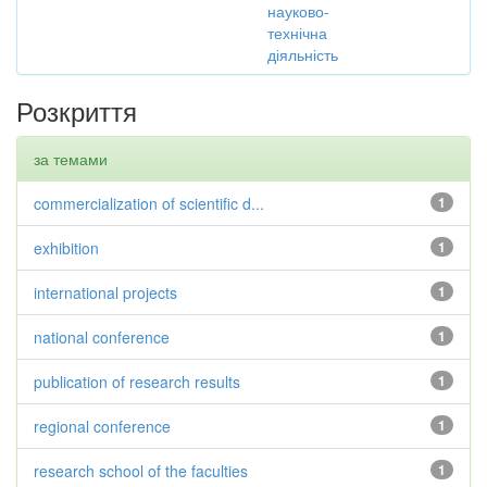
науково-
технічна
діяльність
Розкриття
за темами
commercialization of scientific d...
1
exhibition
1
international projects
1
national conference
1
publication of research results
1
regional conference
1
research school of the faculties
1