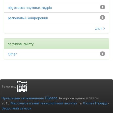
підготовка наукових кадрів
1
регіональні конференції
1
далі >
за типом вмісту
Other
1
Тема від
Програмне забезпечення DSpace
Авторські права © 2002-
2013
Массачусетський технологічний інститут
та
Х’юлет Пакард
-
Зворотний зв’язок