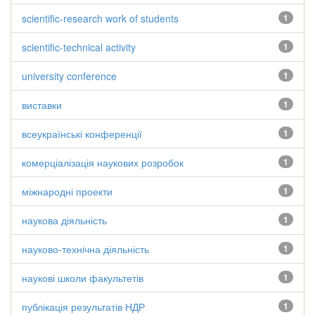
scientific-research work of students
1
scientific-technical activity
1
university conference
1
виставки
1
всеукраїнські конференції
1
комерціалізація наукових розробок
1
міжнародні проекти
1
наукова діяльність
1
науково-технічна діяльність
1
наукові школи факультетів
1
публікація результатів НДР
1