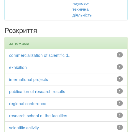
науково-
технічна
діяльність
Розкриття
за темами
commercialization of scientific d...
1
exhibition
1
international projects
1
publication of research results
1
regional conference
1
research school of the faculties
1
scientific activity
1