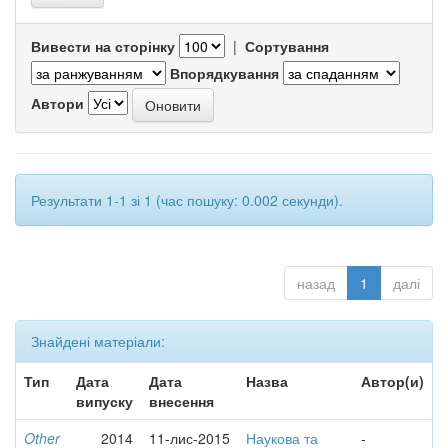
Вивести на сторінку
|
Сортування
Впорядкування
Автори
Результати 1-1 зі 1 (час пошуку: 0.002 секунди).
назад
1
далі
Знайдені матеріали:
Тип
Дата
Дата
Назва
Автор(и)
випуску
внесення
Other
2014
11-лис-2015
Наукова та
-