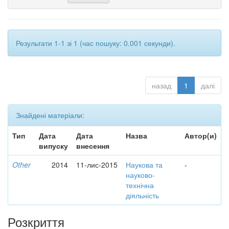
Результати 1-1 зі 1 (час пошуку: 0.001 секунди).
назад
1
далі
Знайдені матеріали:
Тип
Дата
Дата
Назва
Автор(и)
випуску
внесення
Other
2014
11-лис-2015
Наукова та
-
науково-
технічна
діяльність
Розкриття