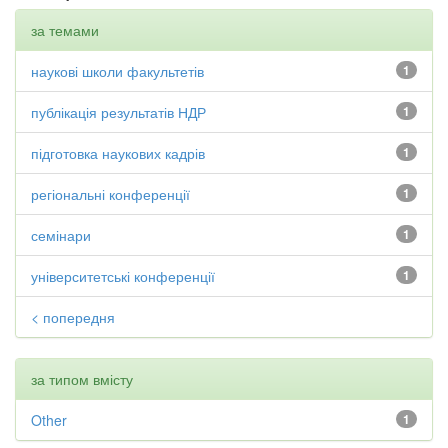
за темами
наукові школи факультетів
1
публікація результатів НДР
1
підготовка наукових кадрів
1
регіональні конференції
1
семінари
1
університетські конференції
1
< попередня
за типом вмісту
Other
1