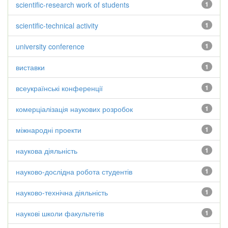
scientific-research work of students
1
scientific-technical activity
1
university conference
1
виставки
1
всеукраїнські конференції
1
комерціалізація наукових розробок
1
міжнародні проекти
1
наукова діяльність
1
науково-дослідна робота студентів
1
науково-технічна діяльність
1
наукові школи факультетів
1