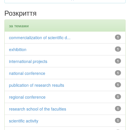
Розкриття
за темами
commercialization of scientific d...
1
exhibition
1
international projects
1
national conference
1
publication of research results
1
regional conference
1
research school of the faculties
1
scientific activity
1