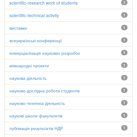
scientific-research work of students
1
scientific-technical activity
1
виставки
1
всеукраїнські конференції
1
комерціалізація наукових розробок
1
міжнародні проекти
1
наукова діяльність
1
науково-дослідна робота студентів
1
науково-технічна діяльність
1
наукові школи факультетів
1
публікація результатів НДР
1