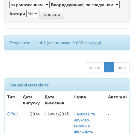
Впорядкування
Автори
Результати 1-1 зі 1 (час пошуку: 0.002 секунди).
назад
1
далі
Знайдені матеріали:
Тип
Дата
Дата
Назва
Автор(и)
випуску
внесення
Other
2014
11-лис-2015
Наукова та
-
науково-
технічна
діяльність