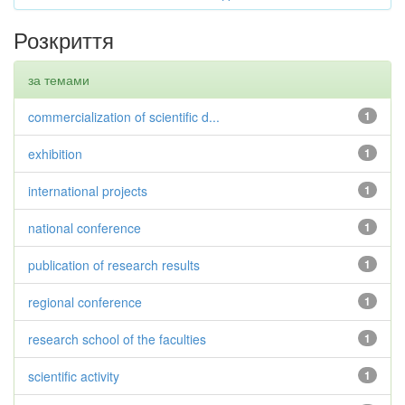
Розкриття
за темами
commercialization of scientific d...
1
exhibition
1
international projects
1
national conference
1
publication of research results
1
regional conference
1
research school of the faculties
1
scientific activity
1