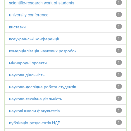
scientific-research work of students
1
university conference
1
виставки
1
всеукраїнські конференції
1
комерціалізація наукових розробок
1
міжнародні проекти
1
наукова діяльність
1
науково-дослідна робота студентів
1
науково-технічна діяльність
1
наукові школи факультетів
1
публікація результатів НДР
1