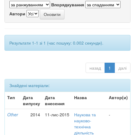
Впорядкування
Автори
Результати 1-1 зі 1 (час пошуку: 0.002 секунди).
назад
1
далі
Знайдені матеріали:
Тип
Дата
Дата
Назва
Автор(и)
випуску
внесення
Other
2014
11-лис-2015
Наукова та
-
науково-
технічна
діяльність