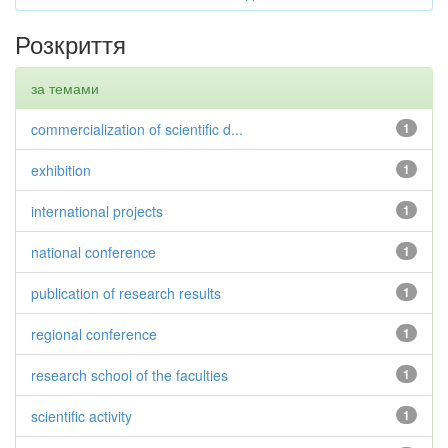
Розкриття
за темами
commercialization of scientific d...
1
exhibition
1
international projects
1
national conference
1
publication of research results
1
regional conference
1
research school of the faculties
1
scientific activity
1