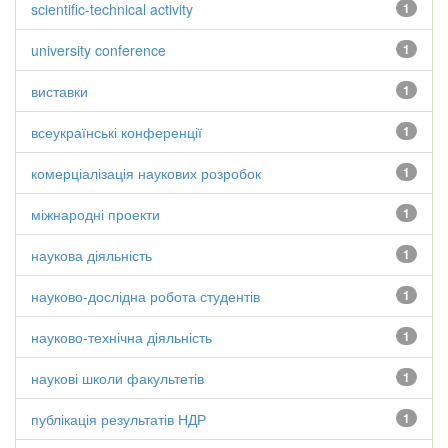
scientific-technical activity
1
university conference
1
виставки
1
всеукраїнські конференції
1
комерціалізація наукових розробок
1
міжнародні проекти
1
наукова діяльність
1
науково-дослідна робота студентів
1
науково-технічна діяльність
1
наукові школи факультетів
1
публікація результатів НДР
1