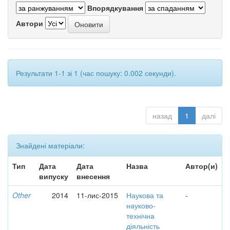
Впорядкування
Автори
Результати 1-1 зі 1 (час пошуку: 0.002 секунди).
назад
1
далі
Знайдені матеріали:
Тип
Дата
Дата
Назва
Автор(и)
випуску
внесення
Other
2014
11-лис-2015
Наукова та
-
науково-
технічна
діяльність