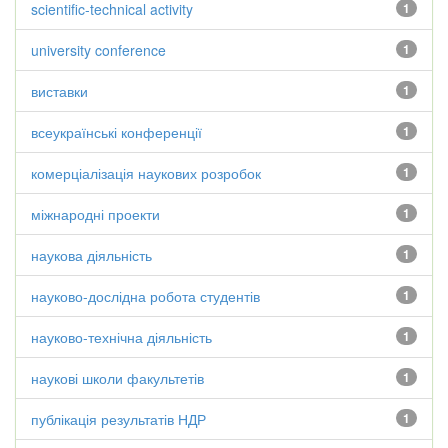
scientific-technical activity
1
university conference
1
виставки
1
всеукраїнські конференції
1
комерціалізація наукових розробок
1
міжнародні проекти
1
наукова діяльність
1
науково-дослідна робота студентів
1
науково-технічна діяльність
1
наукові школи факультетів
1
публікація результатів НДР
1