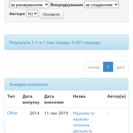
Впорядкування
Автори
Результати 1-1 зі 1 (час пошуку: 0.001 секунди).
назад
1
далі
Знайдені матеріали:
Тип
Дата
Дата
Назва
Автор(и)
випуску
внесення
Other
2014
11-лис-2015
Наукова та
-
науково-
технічна
діяльність