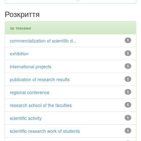
Розкриття
за темами
commercialization of scientific d...
1
exhibition
1
international projects
1
publication of research results
1
regional conference
1
research school of the faculties
1
scientific activity
1
scientific-research work of students
1