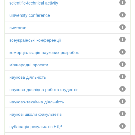
scientific-technical activity
1
university conference
1
виставки
1
всеукраїнські конференції
1
комерціалізація наукових розробок
1
міжнародні проекти
1
наукова діяльність
1
науково-дослідна робота студентів
1
науково-технічна діяльність
1
наукові школи факультетів
1
публікація результатів НДР
1