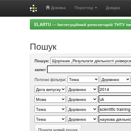
Домівка
Перегляд
Довідка
Skip
ELARTU — Інституційний репозитарій ТНТУ ім
navigation
Пошук
Пошук:
запит
Поточні фільтри:
Почати новий пошук