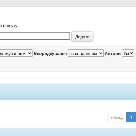
в пошуку.
Впорядкування
Автори
назад
1