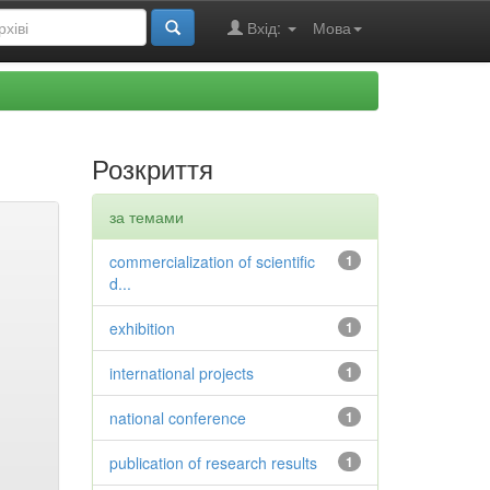
Вхід:
Мова
Розкриття
за темами
commercialization of scientific
1
d...
exhibition
1
international projects
1
national conference
1
publication of research results
1