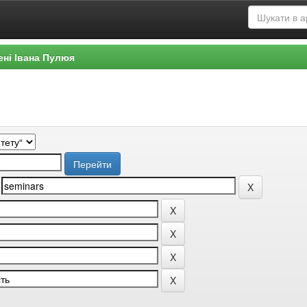
ені Івана Пулюя