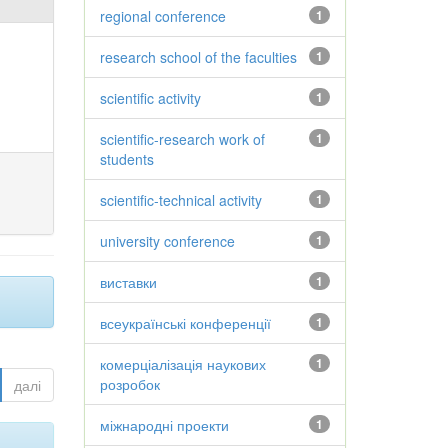
regional conference
1
research school of the faculties
1
scientific activity
1
scientific-research work of
1
students
scientific-technical activity
1
university conference
1
виставки
1
всеукраїнські конференції
1
комерціалізація наукових
1
розробок
далі
міжнародні проекти
1