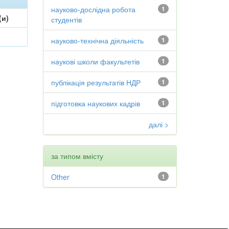
науково-дослідна робота
1
(и)
студентів
науково-технічна діяльність
1
наукові школи факультетів
1
публікація результатів НДР
1
підготовка наукових кадрів
1
далі >
за типом вмісту
Other
1