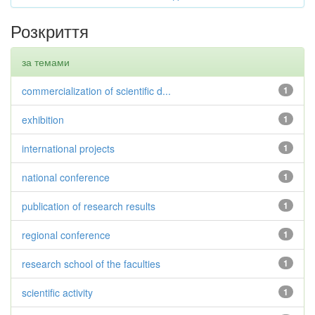
Розкриття
за темами
commercialization of scientific d...
1
exhibition
1
international projects
1
national conference
1
publication of research results
1
regional conference
1
research school of the faculties
1
scientific activity
1