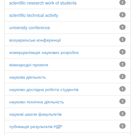
scientific-research work of students
1
scientific-technical activity
1
university conference
1
всеукраїнські конференції
1
комерціалізація наукових розробок
1
міжнародні проекти
1
наукова діяльність
1
науково-дослідна робота студентів
1
науково-технічна діяльність
1
наукові школи факультетів
1
публікація результатів НДР
1