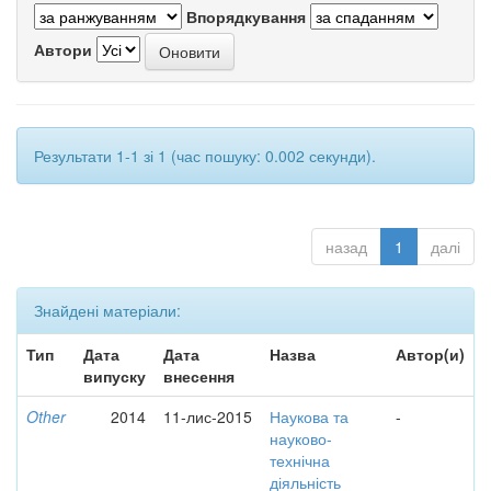
Впорядкування
Автори
Результати 1-1 зі 1 (час пошуку: 0.002 секунди).
назад
1
далі
Знайдені матеріали:
Тип
Дата
Дата
Назва
Автор(и)
випуску
внесення
Other
2014
11-лис-2015
Наукова та
-
науково-
технічна
діяльність