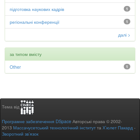
підготовка наукових кадрів
1
регіональні конференції
1
далі >
за типом вмісту
Other
1
Тема від
Програмне забезпечення DSpace
Авторські права © 2002-
2013
Массачусетський технологічний інститут
та
Х’юлет Пакард
-
Зворотний зв’язок