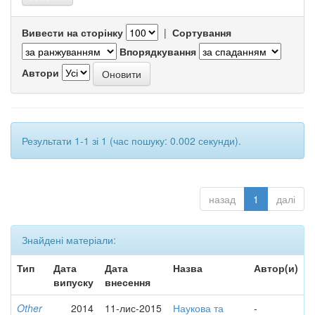
Вивести на сторінку
|
Сортування
Впорядкування
Автори
Результати 1-1 зі 1 (час пошуку: 0.002 секунди).
назад
1
далі
Знайдені матеріали:
Тип
Дата
Дата
Назва
Автор(и)
випуску
внесення
Other
2014
11-лис-2015
Наукова та
-