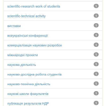
scientific-research work of students
1
scientific-technical activity
1
виставки
1
всеукраїнські конференції
1
комерціалізація наукових розробок
1
міжнародні проекти
1
наукова діяльність
1
науково-дослідна робота студентів
1
науково-технічна діяльність
1
наукові школи факультетів
1
публікація результатів НДР
1