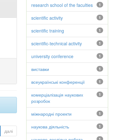
research school of the faculties
1
scientific activity
1
scientific training
1
scientific-technical activity
1
university conference
1
виставки
1
всеукраїнські конференції
1
комерціалізація наукових
1
розробок
міжнародні проекти
1
наукова діяльність
1
далі
науково-дослідна робота
1