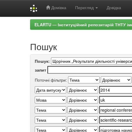
Домівка
Перегляд
Довідка
Skip
ELARTU — Інституційний репозитарій ТНТУ ім
navigation
Пошук
Пошук:
запит
Поточні фільтри: