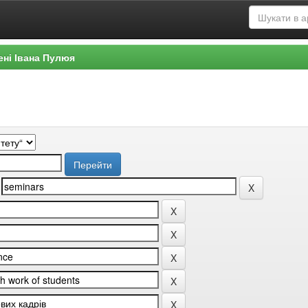
ені Івана Пулюя