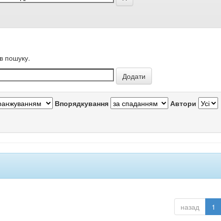
в пошуку.
Впорядкування
Автори
назад
1