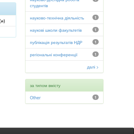
студентів
науково-технічна діяльність
1
(и)
наукові школи факультетів
1
публікація результатів НДР
1
регіональні конференції
1
далі >
за типом вмісту
Other
1