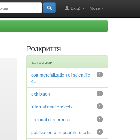
Вхід:
Мова
Розкриття
за темами
commercialization of scientific
1
d...
exhibition
1
international projects
1
national conference
1
publication of research results
1