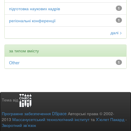
підготовка наукових кадрів
1
регіональні конференції
1
далі >
за типом вмісту
Other
1
Тема від
Програмне забезпечення DSpace
Авторські права © 2002-
2013
Массачусетський технологічний інститут
та
Х’юлет Пакард
-
Зворотний зв’язок