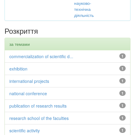
науково-
технічна
діяльність
Розкриття
за темами
commercialization of scientific d...
1
exhibition
1
international projects
1
national conference
1
publication of research results
1
research school of the faculties
1
scientific activity
1