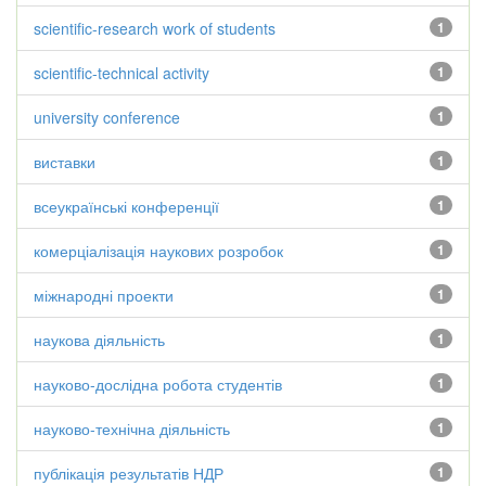
scientific-research work of students
1
scientific-technical activity
1
university conference
1
виставки
1
всеукраїнські конференції
1
комерціалізація наукових розробок
1
міжнародні проекти
1
наукова діяльність
1
науково-дослідна робота студентів
1
науково-технічна діяльність
1
публікація результатів НДР
1