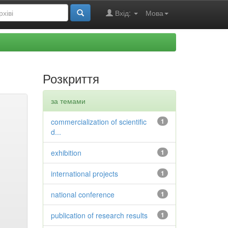
Вхід:
Мова
Розкриття
за темами
commercialization of scientific
1
d...
exhibition
1
international projects
1
national conference
1
publication of research results
1