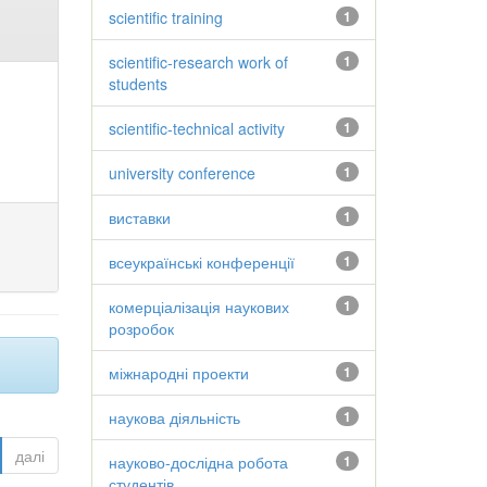
scientific training
1
scientific-research work of
1
students
scientific-technical activity
1
university conference
1
виставки
1
всеукраїнські конференції
1
комерціалізація наукових
1
розробок
міжнародні проекти
1
наукова діяльність
1
далі
науково-дослідна робота
1
студентів