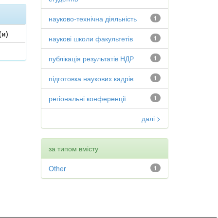
науково-технічна діяльність
1
(и)
наукові школи факультетів
1
публікація результатів НДР
1
підготовка наукових кадрів
1
регіональні конференції
1
далі >
за типом вмісту
Other
1