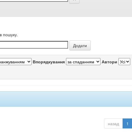
в пошуку.
Впорядкування
Автори
назад
1