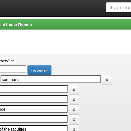
ені Івана Пулюя