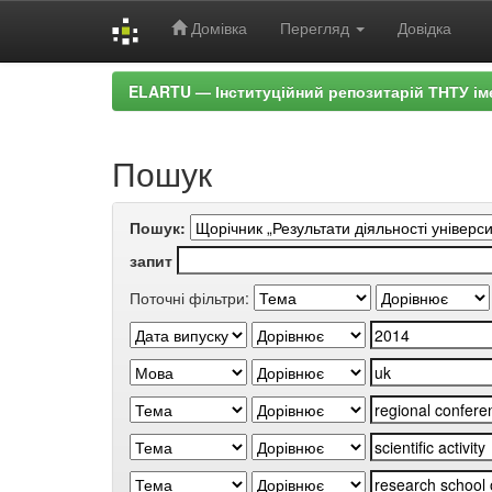
Домівка
Перегляд
Довідка
Skip
ELARTU — Інституційний репозитарій ТНТУ ім
navigation
Пошук
Пошук:
запит
Поточні фільтри: