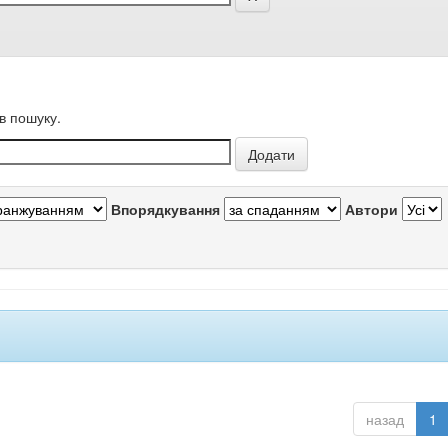
в пошуку.
Впорядкування
Автори
назад
1