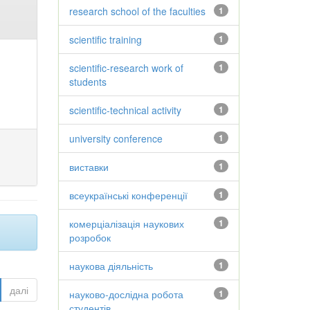
research school of the faculties
1
scientific training
1
scientific-research work of
1
students
scientific-technical activity
1
university conference
1
виставки
1
всеукраїнські конференції
1
комерціалізація наукових
1
розробок
наукова діяльність
1
далі
науково-дослідна робота
1
студентів