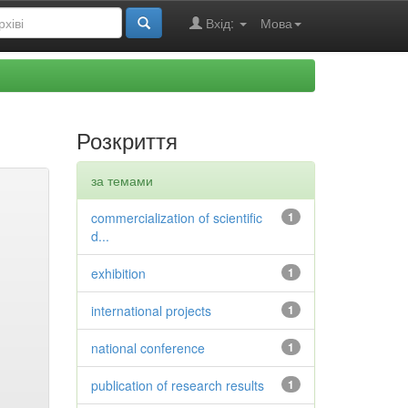
Вхід:
Мова
Розкриття
за темами
commercialization of scientific
1
d...
exhibition
1
international projects
1
national conference
1
publication of research results
1