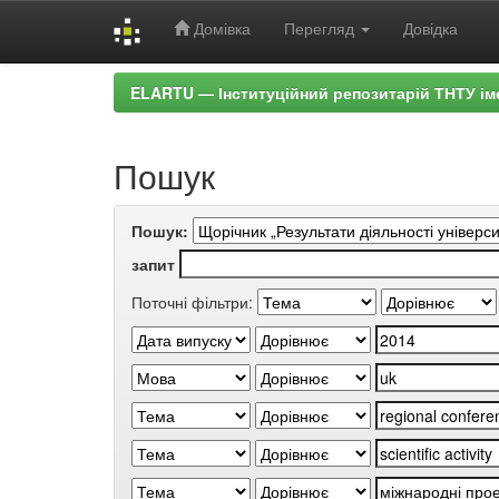
Домівка
Перегляд
Довідка
Skip
ELARTU — Інституційний репозитарій ТНТУ ім
navigation
Пошук
Пошук:
запит
Поточні фільтри: