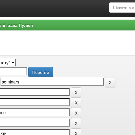
ені Івана Пулюя