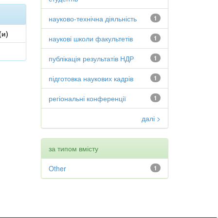
науково-технічна діяльність
1
(и)
наукові школи факультетів
1
публікація результатів НДР
1
підготовка наукових кадрів
1
регіональні конференції
1
далі >
за типом вмісту
Other
1