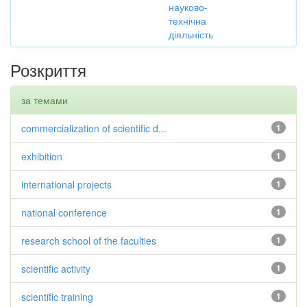
науково-
технічна
діяльність
Розкриття
за темами
commercialization of scientific d...
1
exhibition
1
international projects
1
national conference
1
research school of the faculties
1
scientific activity
1
scientific training
1