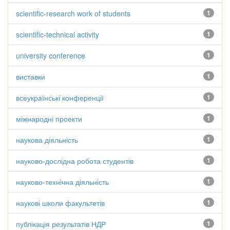
scientific-research work of students
1
scientific-technical activity
1
university conference
1
виставки
1
всеукраїнські конференції
1
міжнародні проекти
1
наукова діяльність
1
науково-дослідна робота студентів
1
науково-технічна діяльність
1
наукові школи факультетів
1
публікація результатів НДР
1