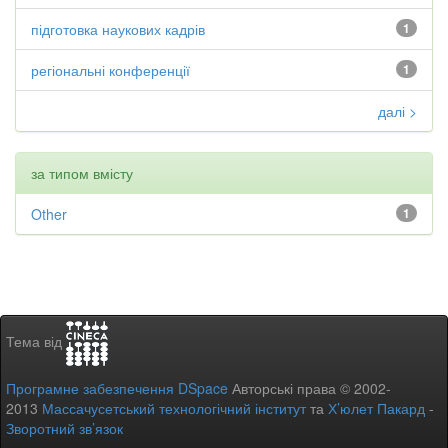
підготовка наукових кадрів
1
регіональні конференції
1
далі >
за типом вмісту
Other
1
Тема від
Програмне забезпечення DSpace
Авторські права © 2002-
2013
Массачусетський технологічний інститут
та
Х’юлет Пакард
-
Зворотний зв’язок