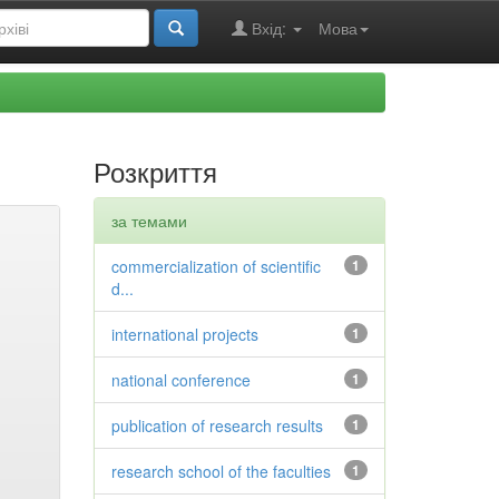
Вхід:
Мова
Розкриття
за темами
commercialization of scientific
1
d...
international projects
1
national conference
1
publication of research results
1
research school of the faculties
1