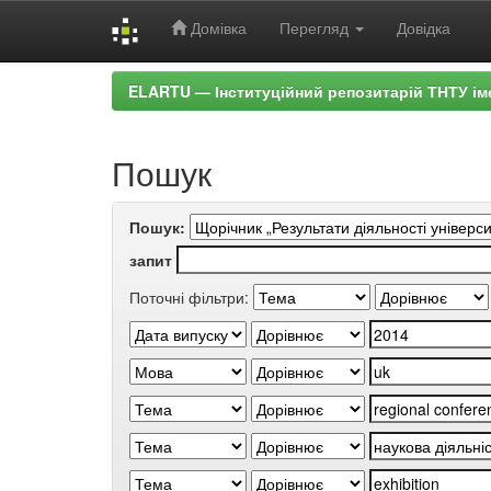
Домівка
Перегляд
Довідка
Skip
ELARTU — Інституційний репозитарій ТНТУ ім
navigation
Пошук
Пошук:
запит
Поточні фільтри: