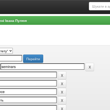
ені Івана Пулюя