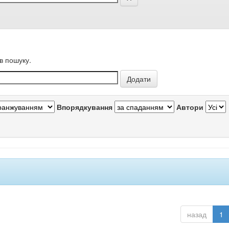
в пошуку.
Впорядкування
Автори
назад
1