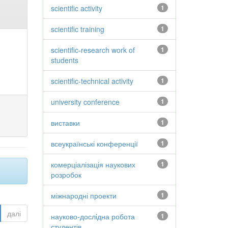
scientific activity
1
scientific training
1
scientific-research work of
1
students
scientific-technical activity
1
university conference
1
виставки
1
всеукраїнські конференції
1
комерціалізація наукових
1
розробок
міжнародні проекти
1
далі
науково-дослідна робота
1
студентів