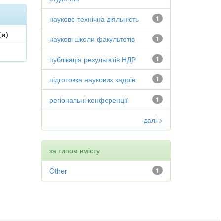
науково-технічна діяльність
1
(и)
наукові школи факультетів
1
публікація результатів НДР
1
підготовка наукових кадрів
1
регіональні конференції
1
далі >
за типом вмісту
Other
1