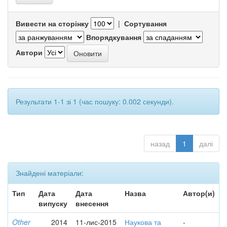
Вивести на сторінку
|
Сортування
Впорядкування
Автори
Результати 1-1 зі 1 (час пошуку: 0.002 секунди).
назад
1
далі
Знайдені матеріали:
Тип
Дата
Дата
Назва
Автор(и)
випуску
внесення
Other
2014
11-лис-2015
Наукова та
-