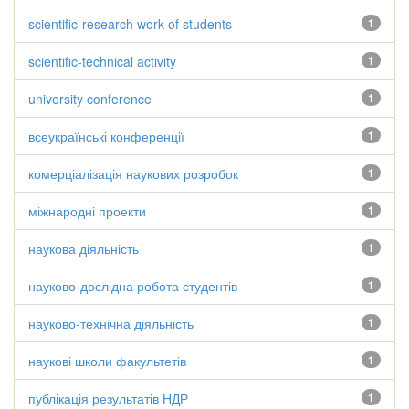
scientific-research work of students
1
scientific-technical activity
1
university conference
1
всеукраїнські конференції
1
комерціалізація наукових розробок
1
міжнародні проекти
1
наукова діяльність
1
науково-дослідна робота студентів
1
науково-технічна діяльність
1
наукові школи факультетів
1
публікація результатів НДР
1