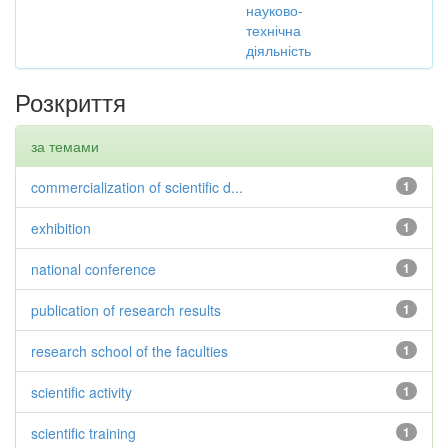
науково-
технічна
діяльність
Розкриття
за темами
commercialization of scientific d...
1
exhibition
1
national conference
1
publication of research results
1
research school of the faculties
1
scientific activity
1
scientific training
1