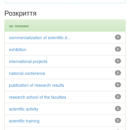
Розкриття
за темами
commercialization of scientific d...
1
exhibition
1
international projects
1
national conference
1
publication of research results
1
research school of the faculties
1
scientific activity
1
scientific training
1