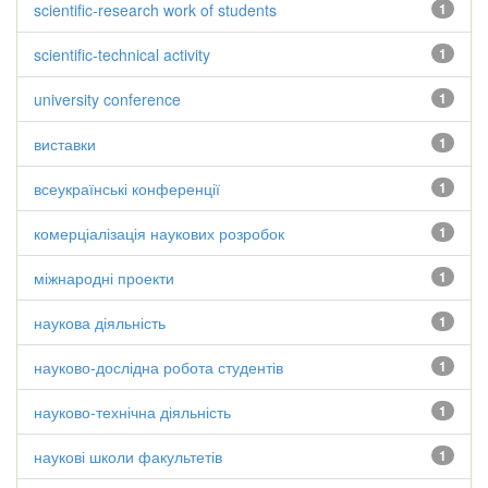
scientific-research work of students
1
scientific-technical activity
1
university conference
1
виставки
1
всеукраїнські конференції
1
комерціалізація наукових розробок
1
міжнародні проекти
1
наукова діяльність
1
науково-дослідна робота студентів
1
науково-технічна діяльність
1
наукові школи факультетів
1