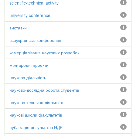
scientific-technical activity
1
university conference
1
виставки
1
всеукраїнські конференції
1
комерціалізація наукових розробок
1
міжнародні проекти
1
наукова діяльність
1
науково-дослідна робота студентів
1
науково-технічна діяльність
1
наукові школи факультетів
1
публікація результатів НДР
1