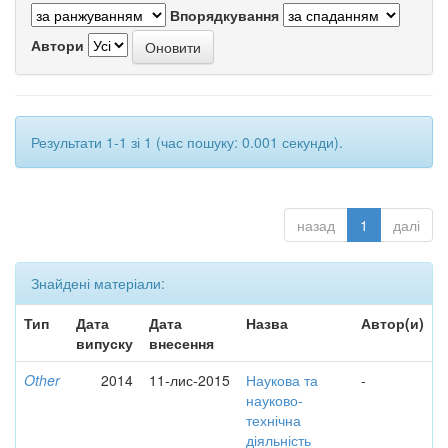
Впорядкування
Автори
Результати 1-1 зі 1 (час пошуку: 0.001 секунди).
назад
1
далі
Знайдені матеріали:
Тип
Дата
Дата
Назва
Автор(и)
випуску
внесення
Other
2014
11-лис-2015
Наукова та
-
науково-
технічна
діяльність