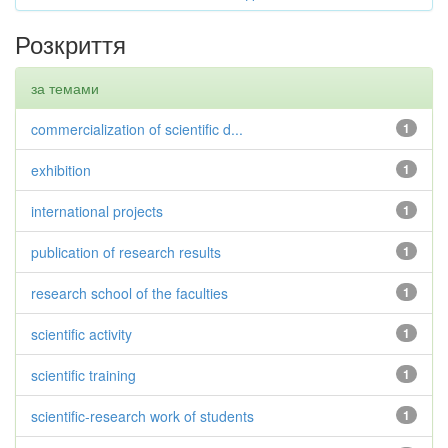
Розкриття
за темами
commercialization of scientific d...
1
exhibition
1
international projects
1
publication of research results
1
research school of the faculties
1
scientific activity
1
scientific training
1
scientific-research work of students
1