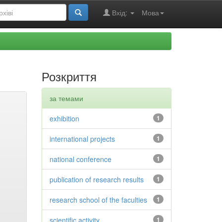
Вхід:
Мова
Розкриття
за темами
exhibition
1
international projects
1
national conference
1
publication of research results
1
research school of the faculties
1
scientific activity
1