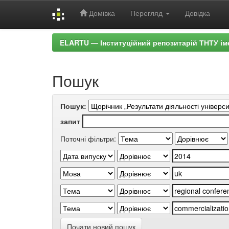
Домівка
Перегляд
Довідка
Skip
ELARTU — Інституційний репозитарій ТНТУ ім
navigation
Пошук
Пошук:
запит
Поточні фільтри:
Почати новий пошук