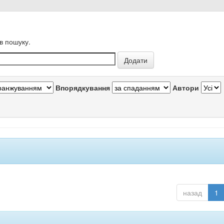
в пошуку.
Впорядкування
Автори
назад
1