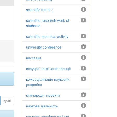
scientific training
1
scientific-research work of
1
students
scientific-technical activity
1
university conference
1
виставки
1
всеукраїнські конференції
1
комерціалізація наукових
1
розробок
міжнародні проекти
1
далі
наукова діяльність
1
науково-дослідна робота
1