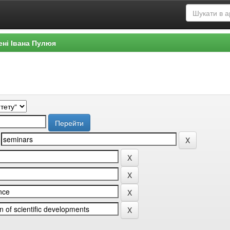
ені Івана Пулюя