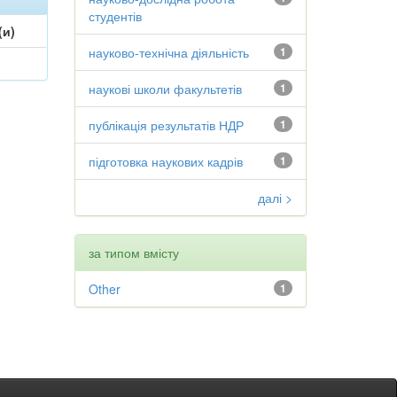
студентів
(и)
науково-технічна діяльність
1
наукові школи факультетів
1
публікація результатів НДР
1
підготовка наукових кадрів
1
далі >
за типом вмісту
Other
1