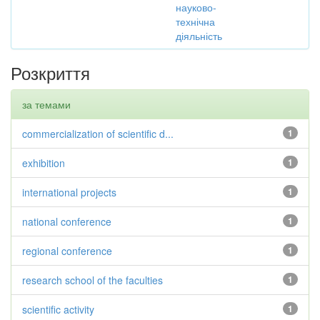
науково-
технічна
діяльність
Розкриття
за темами
commercialization of scientific d...
1
exhibition
1
international projects
1
national conference
1
regional conference
1
research school of the faculties
1
scientific activity
1