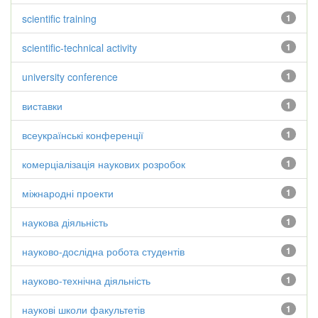
scientific training
1
scientific-technical activity
1
university conference
1
виставки
1
всеукраїнські конференції
1
комерціалізація наукових розробок
1
міжнародні проекти
1
наукова діяльність
1
науково-дослідна робота студентів
1
науково-технічна діяльність
1
наукові школи факультетів
1