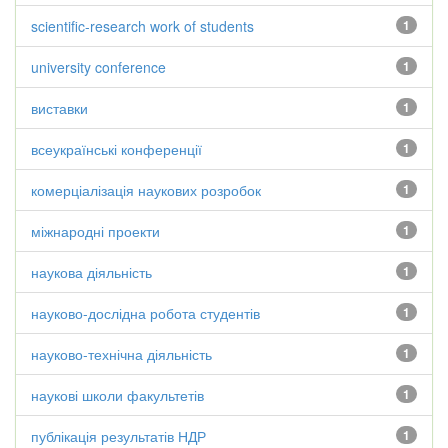
scientific-research work of students
1
university conference
1
виставки
1
всеукраїнські конференції
1
комерціалізація наукових розробок
1
міжнародні проекти
1
наукова діяльність
1
науково-дослідна робота студентів
1
науково-технічна діяльність
1
наукові школи факультетів
1
публікація результатів НДР
1