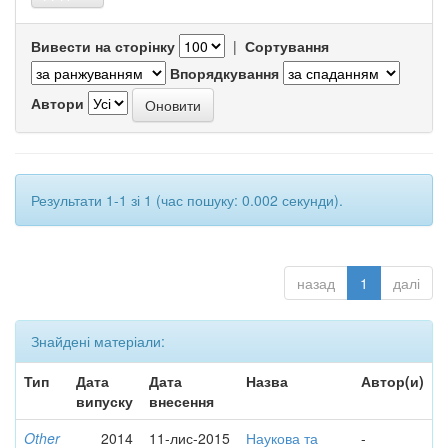
Вивести на сторінку
|
Сортування
Впорядкування
Автори
Результати 1-1 зі 1 (час пошуку: 0.002 секунди).
назад
1
далі
Знайдені матеріали:
Тип
Дата
Дата
Назва
Автор(и)
випуску
внесення
Other
2014
11-лис-2015
Наукова та
-