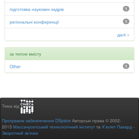
підготовка наукових кадрів
1
регіональні конференції
1
далі >
за типом вмісту
Other
1
Тема від
Програмне забезпечення DSpace
Авторські права © 2002-
2013
Массачусетський технологічний інститут
та
Х’юлет Пакард
-
Зворотний зв’язок