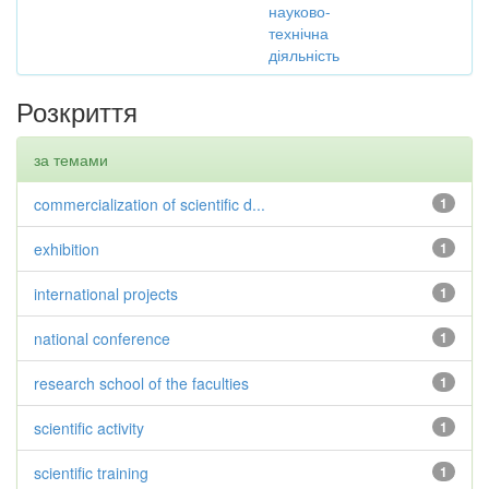
науково-
технічна
діяльність
Розкриття
за темами
commercialization of scientific d...
1
exhibition
1
international projects
1
national conference
1
research school of the faculties
1
scientific activity
1
scientific training
1