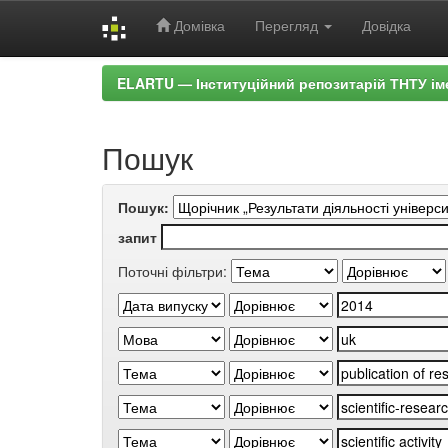
Домівка
Перегляд
Довідка
Skip
ELARTU — Інституційний репозитарій ТНТУ ім
navigation
Пошук
Пошук:
запит
Поточні фільтри: