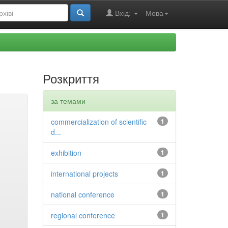
Вхід:
Мова
Розкриття
за темами
commercialization of scientific
1
d...
exhibition
1
international projects
1
national conference
1
regional conference
1