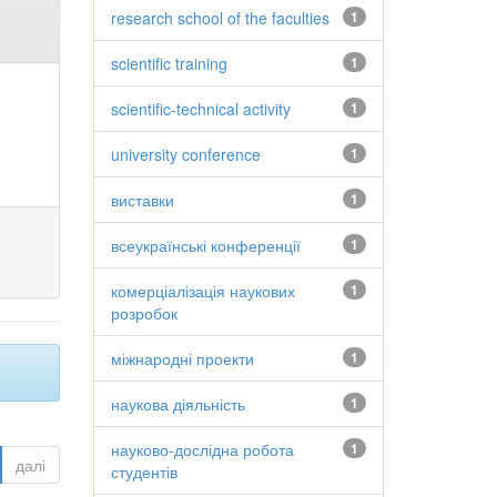
research school of the faculties
1
scientific training
1
scientific-technical activity
1
university conference
1
виставки
1
всеукраїнські конференції
1
комерціалізація наукових
1
розробок
міжнародні проекти
1
наукова діяльність
1
науково-дослідна робота
1
далі
студентів