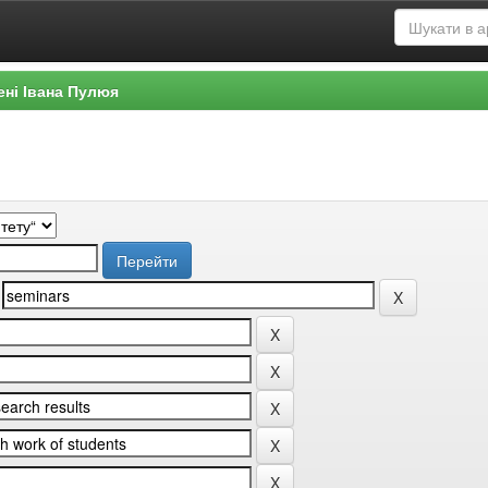
ені Івана Пулюя