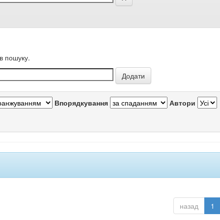
в пошуку.
Впорядкування
Автори
назад
1