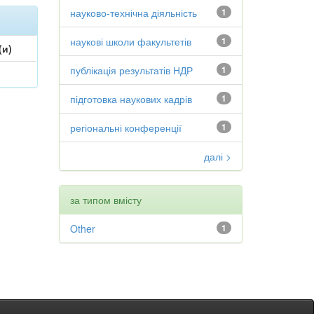
науково-технічна діяльність
1
наукові школи факультетів
1
(и)
публікація результатів НДР
1
підготовка наукових кадрів
1
регіональні конференції
1
далі >
за типом вмісту
Other
1