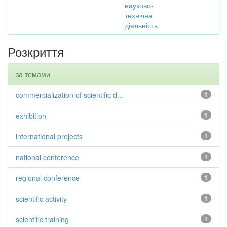
науково-
технічна
діяльність
Розкриття
за темами
commercialization of scientific d...
1
exhibition
1
international projects
1
national conference
1
regional conference
1
scientific activity
1
scientific training
1