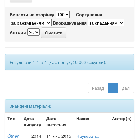
Вивести на сторінку
|
Сортування
Впорядкування
Автори
Результати 1-1 зі 1 (час пошуку: 0.002 секунди).
назад
1
далі
Знайдені матеріали:
Тип
Дата
Дата
Назва
Автор(и)
випуску
внесення
Other
2014
11-лис-2015
Наукова та
-