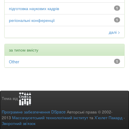
підготовка наукових кадрів
1
регіональні конференції
1
далі >
за типом вмісту
Other
1
Тема від
Програмне забезпечення DSpace
Авторські права © 2002-
2013
Массачусетський технологічний інститут
та
Х’юлет Пакард
-
Зворотний зв’язок