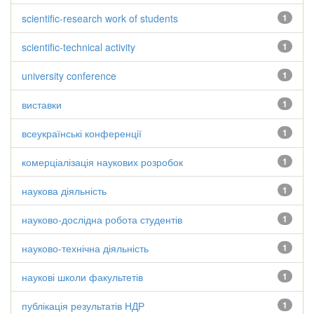
scientific-research work of students
1
scientific-technical activity
1
university conference
1
виставки
1
всеукраїнські конференції
1
комерціалізація наукових розробок
1
наукова діяльність
1
науково-дослідна робота студентів
1
науково-технічна діяльність
1
наукові школи факультетів
1
публікація результатів НДР
1